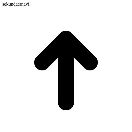
sekundaernavi
t
T