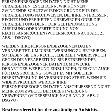
PERSONENBEZOGENEN DATEN NICHT MEHR
VERARBEITEN, ES SEI DENN, WIR KÖNNEN
ZWINGENDE SCHUTZWÜRDIGE GRÜNDE FÜR DIE
VERARBEITUNG NACHWEISEN, DIE IHRE INTERESSEN,
RECHTE UND FREIHEITEN ÜBERWIEGEN ODER DIE
VERARBEITUNG DIENT DER GELTENDMACHUNG,
AUSÜBUNG ODER VERTEIDIGUNG VON
RECHTSANSPRÜCHEN (WIDERSPRUCH NACH ART. 21
ABS. 1 DSGVO).
WERDEN IHRE PERSONENBEZOGENEN DATEN
VERARBEITET, UM DIREKTWERBUNG ZU BETREIBEN,
SO HABEN SIE DAS RECHT, JEDERZEIT WIDERSPRUCH
GEGEN DIE VERARBEITUNG SIE BETREFFENDER
PERSONENBEZOGENER DATEN ZUM ZWECKE
DERARTIGER WERBUNG EINZULEGEN; DIES GILT AUCH
FÜR DAS PROFILING, SOWEIT ES MIT SOLCHER
DIREKTWERBUNG IN VERBINDUNG STEHT. WENN SIE
WIDERSPRECHEN, WERDEN IHRE
PERSONENBEZOGENEN DATEN ANSCHLIESSEND NICHT
MEHR ZUM ZWECKE DER DIREKTWERBUNG
VERWENDET (WIDERSPRUCH NACH ART. 21 ABS. 2
DSGVO).
Beschwerde­recht bei der zuständigen Aufsichts­